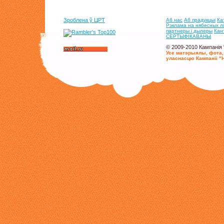
Зроблена ў ЦРТ
Аб нас
Аб прадукцыi
Ка
Рэклама на нябесных л
партнеры i дылеры
Кан
СЕРТЫФIКАВАНЫ
© 2009-2010 Кампанія 
Усе матэрыялы, фота,
уласнасцю Кампаніі "