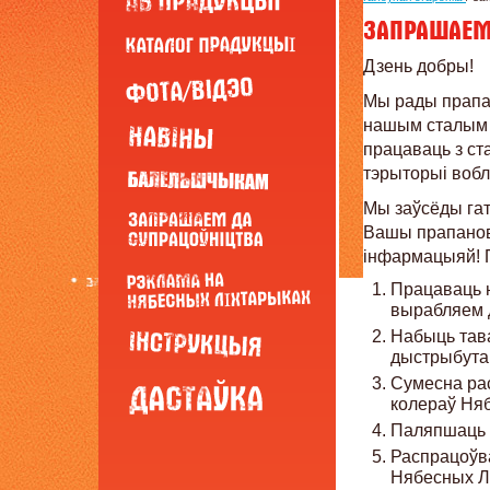
Дзень добры!
Мы рады прапан
нашым сталым 
працаваць з ст
тэрыторыі вобла
Мы заўсёды гат
Вашы прапанов
інфармацыяй! 
Працаваць 
вырабляем д
Набыць тава
дыстрыбутар
Сумесна рас
колераў Ня
Паляпшаць 
Распрацоўва
Нябесных Л