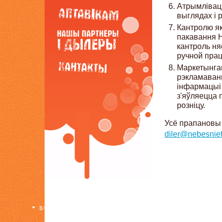
Атрымлівац
выглядах і 
Кантролю як
пакавання 
кантроль ня
ручной пра
Маркетынгав
рэкламаванн
інфармацыі
з'яўляецца
розніцу.
Усё прапановы 
diler@nebesnief