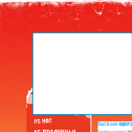
Галоўная старонка
/ За