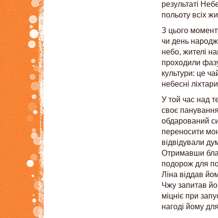
результаті Неб
польоту всіх жи
З цього момент
чи день народж
небо, жителі н
проходили фазу
культури: це ча
небесні ліхтари
У той час над 
своє панування
обдарований си
переносити мон
відвідували ду
Отримавши бла
подорож для по
Ліна віддав йо
Чжу запитав йо
міцніє при запу
нагоді йому дл