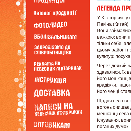
У XI сторіччі, 
Пекіна (Китай),
Вони займалися
важкою: вони п
тільки себе, ал
цьому районі н
культур: посуха
Через деякий ч
здавалися, їх в
його мешканців
крадіжки, іншог
його ченці ста
Щодня село вно
вогонь очищає д
мешканці села в
існування, вон
поганих думок.