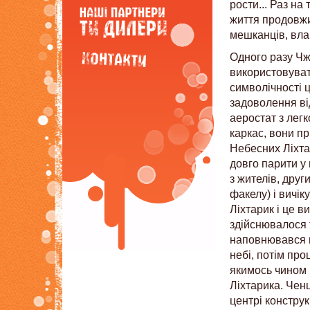
рости... Раз на
життя продовжи
мешканців, вла
Одного разу Чж
використовувати
символічності 
задоволення ві
аеростат з лег
каркас, вони пр
Небесних Ліхта
довго парити у
з жителів, друг
факелу) і вичі
Ліхтарик і це в
здійснювалося 
наповнювався га
небі, потім пр
якимось чином 
Ліхтарика. Чен
центрі констру