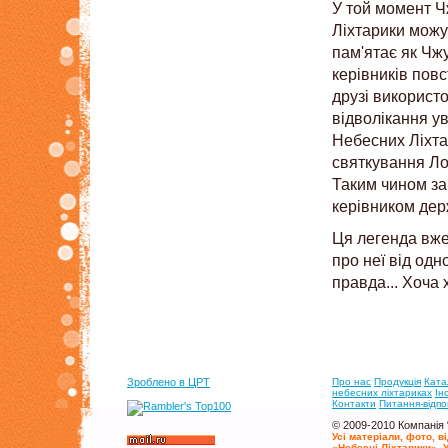
У той момент Ч
Ліхтарики можут
пам'ятає як Чж
керівників повс
друзі використо
відволікання у
Небесних Ліхта
святкування Лой
Таким чином з
керівником держ
Ця легенда вже
про неї від одн
правда... Хоча х
Зроблено в ЦРТ
Про нас
Продукцiя
Ката
небесних лiхтариках
Iн
Контакти
Питання-вiдпо
© 2009-2010 Компанія 
Усі матеріали, фото, 
«Небесні Ліхтарики». У