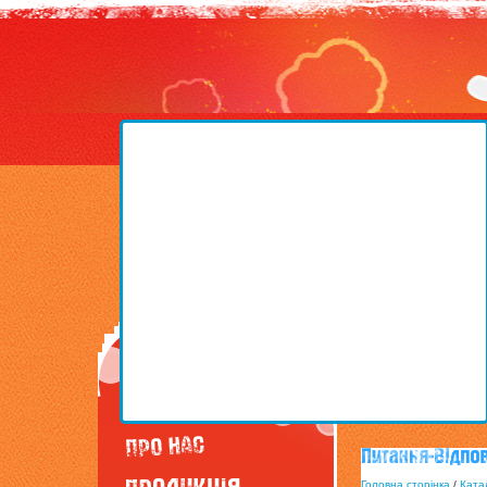
Головна сторінка
/
Катал