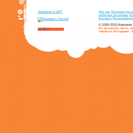
Зроблено в ЦРТ
Про нас
Продукцiя
Ката
небесних лiхтариках
Iн
Контакти
Питання-вiдпо
© 2009-2010 Компанія 
Усі матеріали, фото, 
«Небесні Ліхтарики». У