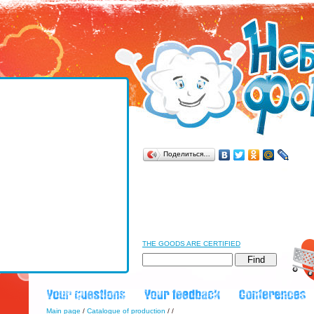
Поделиться…
THE GOODS ARE CERTIFIED
Main page
/
Catalogue of production
/
/