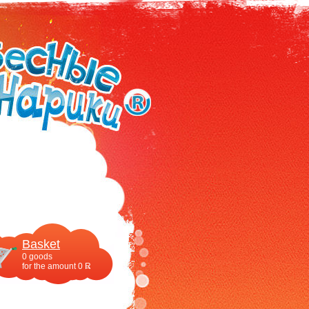
Basket
0
goods
for the amount
0
R
UR