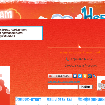
и домен продается,
м приобретения:
4)259-00-89
есть вопросы? звоните!
+7(423)266-72-72
Skype: skavysh.evgeny
Поделиться…
ТОВАР СЕРТИФИЦИРОВАН