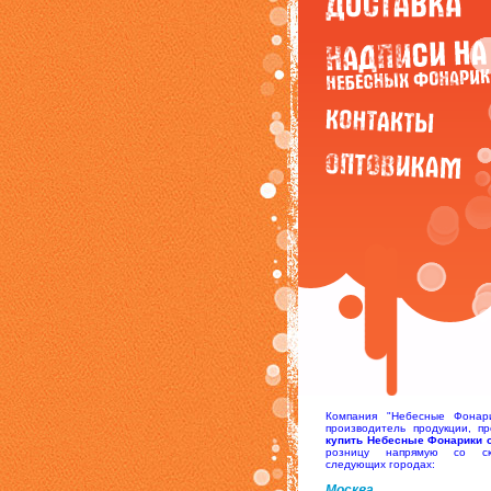
Компания "Небесные Фонари
производитель продукции, пр
купить Небесные Фонарики 
розницу напрямую со с
следующих городах:
Москва