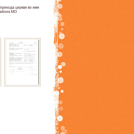
прихода церкви во имя
района МО