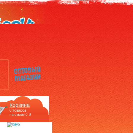
Корзина
0
товаров
на сумму
0
P
УБ.