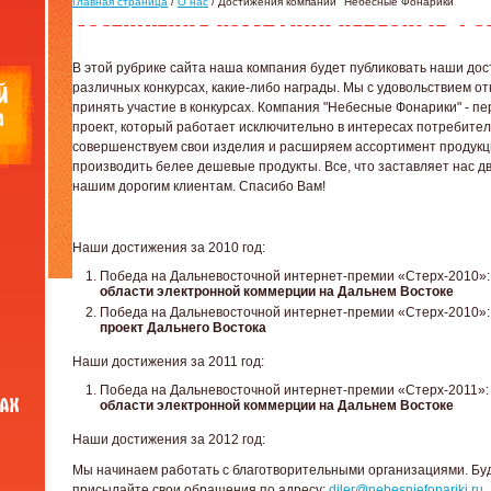
Главная страница
/
О нас
/ Достижения компании "Небесные Фонарики"
В этой рубрике сайта наша компания будет публиковать наши дос
различных конкурсах, какие-либо награды. Мы с удовольствием о
принять участие в конкурсах. Компания "Небесные Фонарики" - 
проект, который работает исключительно в интересах потребите
совершенствуем свои изделия и расширяем ассортимент продукц
производить белее дешевые продукты. Все, что заставляет нас дв
нашим дорогим клиентам. Спасибо Вам!
Наши достижения за 2010 год:
Победа на Дальневосточной интернет-премии «Стерх-2010»
области электронной коммерции на Дальнем Востоке
Победа на Дальневосточной интернет-премии «Стерх-2010»
проект Дальнего Востока
Наши достижения за 2011 год:
Победа на Дальневосточной интернет-премии «Стерх-2011»
области электронной коммерции на Дальнем Востоке
Наши достижения за 2012 год:
Мы начинаем работать с благотворительными организациями. Бу
присылайте свои обращения по адресу:
diler@nebesniefonariki.ru