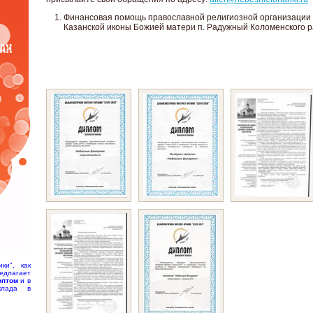
Финансовая помощь православной религиозной организации 
Казанской иконы Божией матери п. Радужный Коломенского 
ки", как
едлагает
оптом
и в
клада в