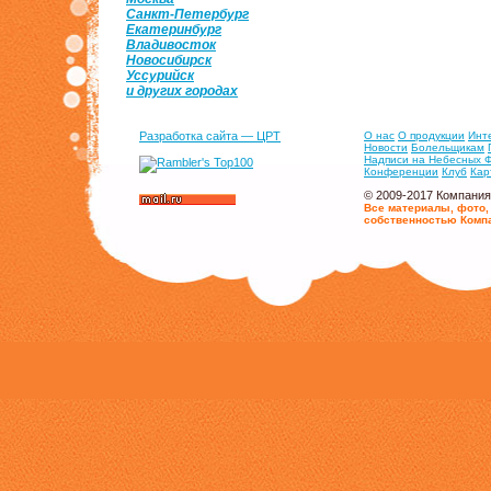
Санкт-Петербург
Екатеринбург
Владивосток
Новосибирск
Уссурийск
и других городах
Разработка сайта — ЦРТ
О нас
О продукции
Инт
Новости
Болельщикам
Надписи на Небесных 
Конференции
Клуб
Кар
© 2009-2017 Компания
Все материалы, фото,
собственностью Комп