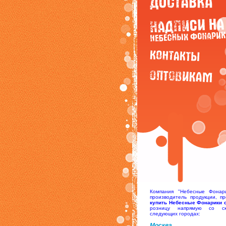
Компания "Небесные Фонари
производитель продукции, пр
купить Небесные Фонарики 
розницу напрямую со с
следующих городах:
Москва