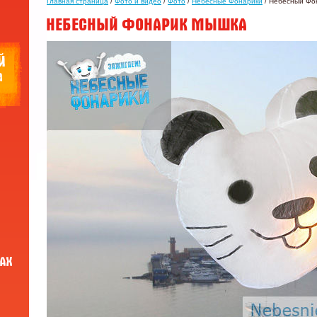
Главная страница
/
Фото и видео
/
Фото
/
Небесные Фонарики
/ Небесный Фо