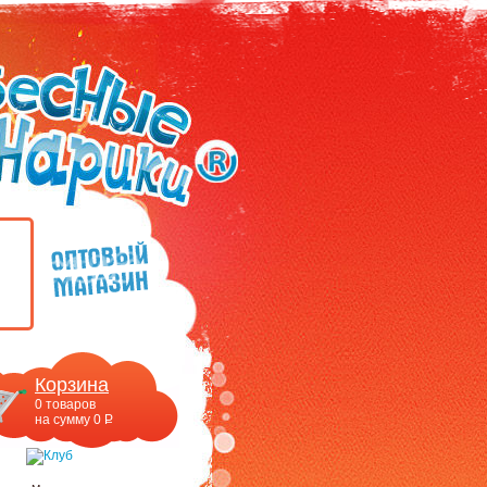
Корзина
0
товаров
на сумму
0
P
УБ.