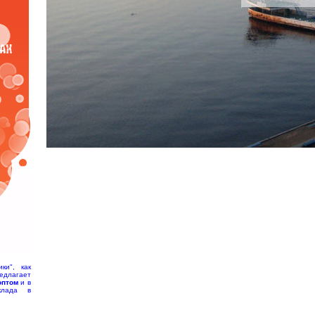
ки", как
едлагает
оптом
и в
клада в