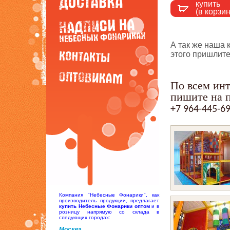
купить
(в корзин
А так же наша 
этого пришлите
По всем ин
пишите на 
+7 964-445-6
Компания "Небесные Фонарики", как
производитель продукции, предлагает
купить Небесные Фонарики оптом
и в
розницу напрямую со склада в
следующих городах:
Москва